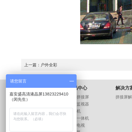
上一篇：
户外全彩
请您留言
关于我们
产品中心
解决方
嘉安盛高清液晶屏13823229410
公司介绍
液晶拼接屏
拼接屏解
（闵先生）
荣誉资质
液晶监视器
企业文化
广告机
公司相册
触摸一体机
招贤纳士
液晶电视