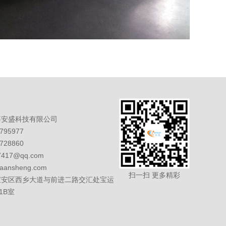
嘉安盛科技有限公司
95977
28860
7417@qq.com
iaansheng.com
扫一扫 更多精彩
宝安区西乡大道与前进二路交汇处宝运
1B室