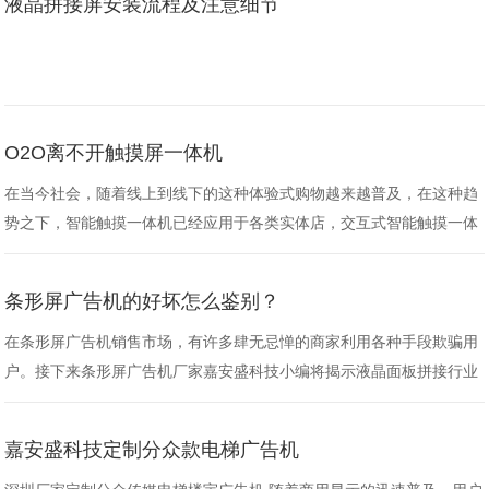
液晶拼接屏安装流程及注意细节
大屏的身影，越来越多来自银行、水力、电力、矿山、石油、冶金、化
工、航空等企业与单位的客户开始为其调度中心选购拼接屏，那么，小
编就带大……
O2O离不开触摸屏一体机
在当今社会，随着线上到线下的这种体验式购物越来越普及，在这种趋
势之下，智能触摸一体机已经应用于各类实体店，交互式智能触摸一体
机确实帮助实体店提高了性能。智能触摸一体机可以成为商业链O2O最
大的解决方案提供商。触摸屏一体机厂家嘉安盛相信大家已经注意到，
条形屏广告机的好坏怎么鉴别？
触摸屏一体机在餐馆、酒店、商业广场得到了大量的应用。 交互式
智……
在条形屏广告机销售市场，有许多肆无忌惮的商家利用各种手段欺骗用
户。接下来条形屏广告机厂家嘉安盛科技小编将揭示液晶面板拼接行业
常见的欺骗手法，希望消费者一眼就能看出真相。 1.促销活动。广大消
费者在购买促销液晶面板拼接产品时，必须详细了解活动的制造商、内
嘉安盛科技定制分众款电梯广告机
容和售后服务，而不是一时贪图价格。当以低价反馈的形式向客户销
售……