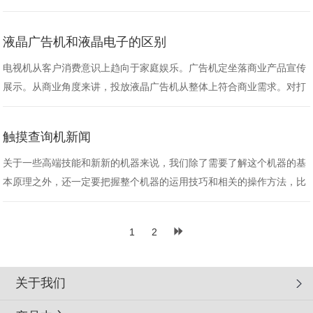
巨大的开展与进步同时也得到了人们的广泛认可。
液晶广告机和液晶电子的区别
电视机从客户消费意识上趋向于家庭娱乐。广告机定坐落商业产品宣传
展示。从商业角度来讲，投放液晶广告机从整体上符合商业需求。对打
造商家品牌价值，宣传企业文化意义不言而喻。为什么敞开新式液晶广
告机行业的分众传媒不直接用电视机，而选用液晶广告机?商业宣传展
触摸查询机新闻
示更适合通过液晶广告机来打造专业，威望的商业媒体传达平台。 软硬
件……
关于一些高端技能和新新的机器来说，我们除了需要了解这个机器的基
本原理之外，还一定要把握整个机器的运用技巧和相关的操作方法，比
如关于触摸查询机来说，这样的一个机器越来越多地出现在我们的生活
之中，不管是在银行仍是在医院这样的一个机器十分遍及，因而如果我
1
2
们不可以对这些机器进行相关的了解的话，那么就无法让这些机器发挥
更多的功用……
关于我们