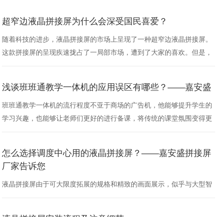
超窄边液晶拼接屏为什么会深受国民喜爱？
随着科技的进步，液晶拼接屏的市场上呈现了一种超窄边液晶拼接屏。
这款拼接屏的呈现疾速拢占了一局部市场，遭到了大家的喜欢。但是，
什么是超窄边液晶拼接屏呢？为什么大家会喜欢它呢？
浅谈班班通教学一体机的应用误区有哪些？——嘉安盛
班班通教学一体机的流行程度不亚于商场的广告机，他能够提升学生的
学习兴趣，也能够让老师们更好的进行备课，将传统的课堂氛围变得更
加生动、活跃并且让抽象的画面变得更加形象，今天就和小编一起来看
看，班班通教学一体机的应用误区有哪些？ 以下四点是小编整理出来
怎么选择调度中心用的液晶拼接屏？——嘉安盛拼接屏
的： 1、教室信息组员整合能力低 在课件的制作……
厂家告诉您
液晶拼接屏由于可大限度拓展的规格和精致的画面展示，似乎与大型智
慧中心有着天然的匹配度，不论是在警情指挥调度中心、120急救指挥
调度中心、监狱指挥调度中心、三防指挥调度系统……都有着拼接液晶