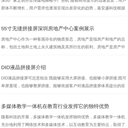
深圳厂家定制分众传媒电梯楼宇广告机 随着商用显示的迅速普及，用户
群体不断增长，用户需求也逐渐呈现出差异化的趋势，嘉安盛科技根据
多年来对各行业客户的深度挖掘和对丰富产品线的经验总结，推出多样
化的产品解决方案，以适应不同客户的个性化需求，以丰富的形式和完
55寸无缝拼接屏深圳房地产中心案例展示
美的效果带给客户个性化的选择。近期推出定制分众传媒电梯楼宇
广……
房地产中心作为一种客观存在的物质形态，房地产是指房产和地产的总
称，包括土地和土地上永久建筑物及其所衍生的权利。房地产是房产中
介展示政治面貌及形象的具体代表，视聚科技作为深圳有影响的液晶拼
接屏厂家，承接深圳宝安区房地产中心需55寸液晶拼接墙项目。 55
DID液晶拼接屏介绍
寸……
DID液晶拼接屏可恣意组合:既能够采用大屏拼接、也能够小屏拼接;既可
单屏显现，也能够整屏拼接。能够依据客户对液晶拼接屏体系提出的应
用要求和体系规模，依照实践的应用环境，选择适宜的拼接方法和的产
品，设计个性化方案，满足客户的需求。
多媒体教学一体机在教育行业发挥它的独特优势
随着科技的开展，多媒体教学一体机发挥独特优势，多媒体教学一体机
充分地利用了网络技术和多媒体技术，以互动教育为主要特点，取得了