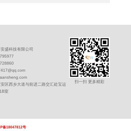
嘉安盛科技有限公司
95977
28860
7417@qq.com
iaansheng.com
扫一扫 更多精彩
宝安区西乡大道与前进二路交汇处宝运
1B室
CP备18047812号