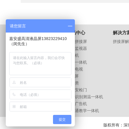
请您留言
关于我们
产品中心
解决方
嘉安盛高清液晶屏13823229410
公司介绍
液晶拼接屏
拼接屏解
（闵先生）
荣誉资质
液晶监视器
企业文化
广告机
公司相册
触摸一体机
招贤纳士
液晶电视
LED屏
支架类
测温安检门
人脸识别测温一体机
户外广告机
班班通教学一体机
提交
版权所有：深