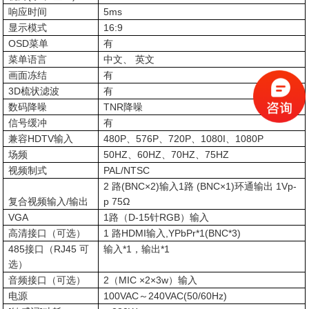
响应时间
5ms
显示模式
16:9
OSD菜单
有
菜单语言
中文、 英文
画面冻结
有
3D梳状滤波
有
数码降噪
TNR降噪
信号缓冲
有
兼容HDTV输入
480P、576P、720P、1080I、1080P
场频
50HZ、60HZ、70HZ、75HZ
视频制式
PAL/NTSC
2 路(BNC×2)输入1路 (BNC×1)环通输出 1Vp-
复合视频输入/输出
p 75
Ω
VGA
1路（D-15针RGB）输入
高清接口（可选）
1 路HDMI输入,YPbPr*1(BNC*3)
485接口（RJ45 可
输入*1，输出*1
选）
音频接口（可选）
2（MIC ×2×3w）输入
电源
100VAC～240VAC(50/60Hz)