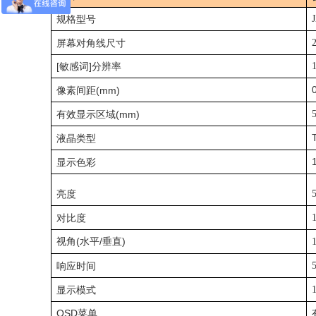
规格型号
屏幕对角线尺寸
[敏感词]分辨率
0
像素间距
(mm)
有效显示区域
(mm)
液晶类型
显示色彩
亮度
对比度
视角
(
/
)
水平
垂直
响应时间
显示模式
OSD
菜单