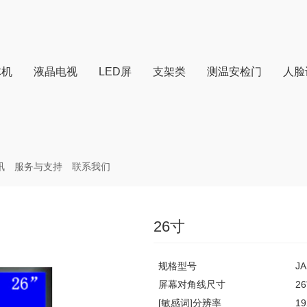
体机
液晶电视
LED屏
支架类
测温安检门
人脸
讯
服务与支持
联系我们
26寸
规格型号
JA
屏幕对角线尺寸
26
[敏感词]分辨率
19