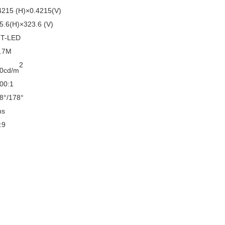
4215 (H)×0.4215(V)
5.6(H)×323.6 (V)
T-LED
.7M
2
0cd/m
00:1
8°/178°
ms
:9