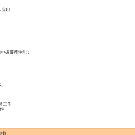
示应用
和电磁屏蔽性能；
体。
常工作
作
参数