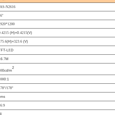
JAS-N2616
”
26
1920*1200
.
(H)×0.
(V)
4215
4215
(H)×
(V)
575.6
323.6
TFT-L
D
E
16.
M
7
2
0cd/m
50
0:1
100
°/
°
178
178
ms
5
:
16
9
有