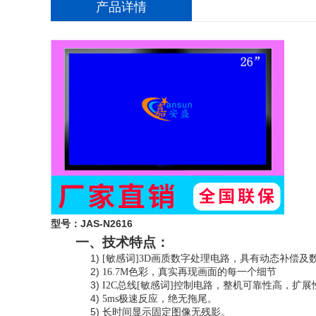
产品详情
型号：
JAS-N2616
一
、
技术特点：
1)
[敏感词]
3D
画质数字处理电路，具有动态补偿及
2)
16.7M
色彩，真实再现画面的每一个细节
3)
I2C
总线[敏感词]控制电路，整机可靠性高，扩展
4)
5ms
极速反应，绝无拖尾。
5)
长时间显示固定图像无残影。