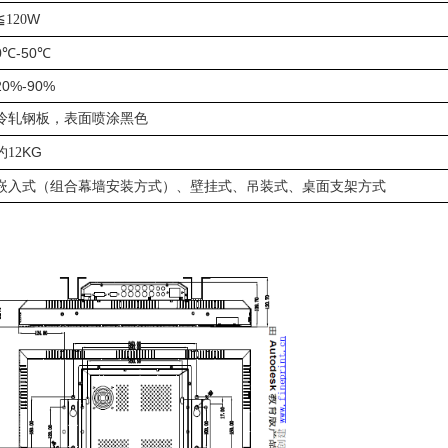
≦
W
120
0
℃
-50
℃
20%-90%
冷轧钢板，表面喷涂黑色
约
KG
12
嵌入式（组合幕墙安装方式）、壁挂式、吊装式、桌面支架方式