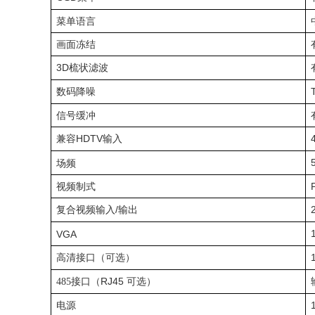
菜单语言
画面冻结
3D
梳状滤波
数码降噪
信号缓冲
兼容
HDTV
输入
场频
视频制式
复合视频输入
/
输出
VGA
高清接口
（可选）
RJ45
485
接口（
可选）
电源