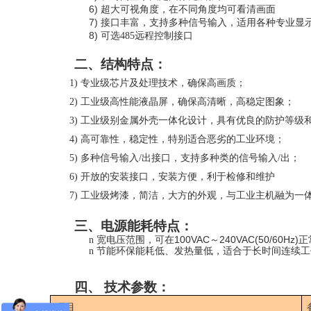
6)
超大可视角度，在不同角度均可看清画面
7)
接口丰富，支持多种信号输入，适用各种专业显
8)
可选
485
远程控制接口
二
、
结构特点：
1)
专业级芯片及处理技术，确保高画质；
2)
工业级高性能液晶屏，确保高清晰，高稳定图象；
3)
工业级别金属外壳一体化设计，具有优良的防护等级
4)
高可靠性，稳定性，特别适合恶劣的工业环境；
5)
多种信号输入
/出接口，支持多种类的信号输入/出；
6)
开放的安装接口，安装方便，利于检修和维护
7)
工业级烤漆，简洁，大方的外观，与工业主机融为一
三
、
电源能耗特点：
100VAC
240VAC(50/60Hz)
n
宽电压范围，可在
～
正
n
节能环保能耗低、发热量低，适合于长时间连续工
四、
技术参数：
项目