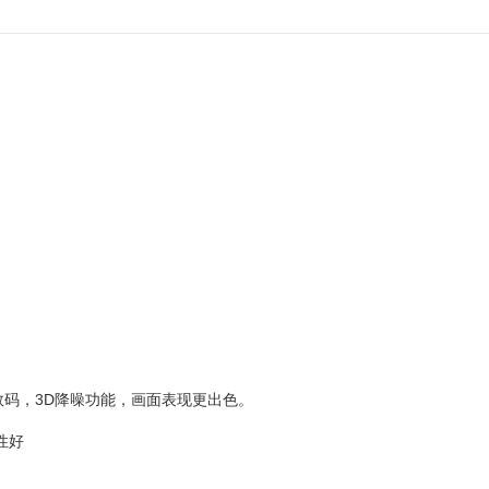
3D
数码，
降噪功能，画面表现更出色。
性好