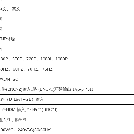
中文、 英文
有
有
TNR
降噪
有
480P
576P
720P
1080I
1080P
、
、
、
、
50HZ
60HZ
70HZ
75HZ
、
、
、
PAL/NTSC
2
(BNC×2)
路
(BNC×
)
1Vp-p 75
Ω
路
输入
1
1
环通输出
1
D-15
RGB
路（
针
）输入
1
路
HDMI
输入
,YPbPr*1(BNC*3)
*1
*1
输入
，输出
100VAC
～
240VAC(50/60Hz)