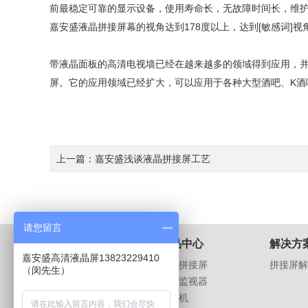
前最稳定可靠的显示设备，使用寿命长，无故障时间长，维
嘉安盛
液晶拼接屏幕的视角达到178度以上，达到[敏感词]
带液晶面板的高清电视墙已经在越来越多的领域得到应用，
屏。它的应用领域已经扩大，可以应用于各种大型酒吧、K酒
上一篇：
嘉安盛浅谈液晶拼接屏工艺
请您留言
关于我们
产品中心
解决方
嘉安盛高清液晶屏13823229410
公司介绍
液晶拼接屏
拼接屏解
（闵先生）
荣誉资质
液晶监视器
企业文化
广告机