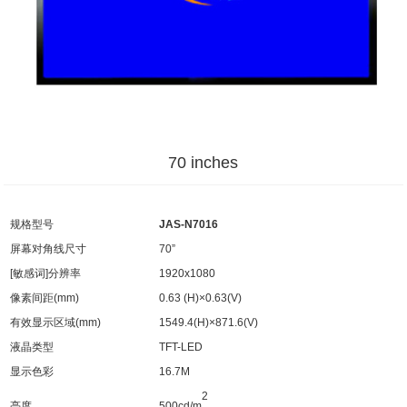
70 inches
规格型号
JA
S
-N
70
16
屏幕对角线尺寸
70”
[敏感词]分辨率
1920x1080
像素间距(mm)
0.63 (H)×0.63(V)
有效显示区域(mm)
1549.4(H)×871.6(V)
液晶类型
TFT-LED
显示色彩
16.7M
2
500cd/m
亮度