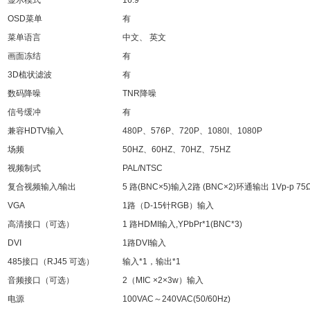
OSD
菜单
有
菜单语言
中文、
英文
画面冻结
有
3D
梳状滤波
有
数码降噪
TNR
降噪
信号缓冲
有
兼容
HDTV
输入
480P
、
576P
、
720P
、
1080I
、
1080P
场频
50HZ
、
60HZ
、
70HZ
、
75HZ
视频制式
PAL/NTSC
复合视频输入
/
输出
5
路
(BNC×5)
输入
2
路
(BNC×2)
环通输出
1Vp-p 75
VGA
1
路（
D-15
针
RGB
）输入
高清接口（可选）
1
路
HDMI
输入
,YPbPr*1(BNC*3)
DVI
1
路
DVI
输入
485
接口（
RJ45
可选）
输入
*1
，输出
*1
音频接口（可选）
2
（
MIC ×2×3w
）输入
电源
100VAC
～
240VAC(50/60Hz)