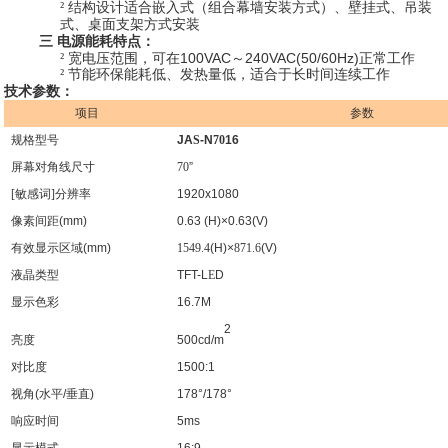
²
结构设计适合
嵌入式（组合幕墙安装方式）、壁挂式、吊装
式、桌面支架方式
安装
三
电源能耗特点：
100VAC
240VAC(50/60Hz)
²
宽电压范围，可在
～
正常工作
²
节能环保能耗低、发热量低，适合于长时间连续工作
技术参数：
项目
参数
规格型号
JA
S
-N
70
16
屏幕对角线尺寸
70
”
[敏感词]分辨率
1920x1080
像素间距
(mm)
0.63 (H)×0.63(V)
有效显示区域
(mm)
1549.4
(H)×
871.6
(V)
液晶类型
TFT-L
E
D
显示色彩
16.7M
2
500cd/m
亮度
对比度
1500:1
视角
(
水平
/
垂直
)
178°/178°
响应时间
5ms
显示模式
16:9