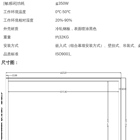
[敏感词]功耗
≦
350W
工作环境温度
0
℃
-50
℃
工作环境相对湿度
20%-90%
外壳材质
冷轧钢板，表面喷涂黑色
重量
约
32KG
安装方式
嵌入式（组合幕墙安装方式）、壁挂式、吊装式、
品质标准
ISO9001,
尺寸图：