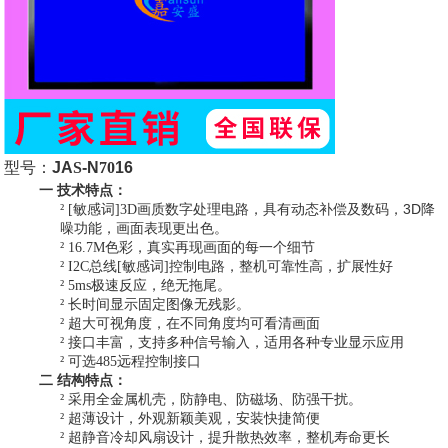
型号：
JA
S
-N
70
16
一
技术特点：
3D
²
[敏感词]
3D
画质数字处理电路，具有动态补偿及数码，
降
噪功能，画面表现更出色。
²
16.7M
色彩，真实再现画面的每一个细节
²
I2C
总线[敏感词]控制电路，整机可靠性高，扩展性好
²
5ms
极速反应，绝无拖尾。
²
长时间显示固定图像无残影。
²
超大可视角度，在不同角度均可看清画面
²
接口丰富，支持多种信号输入，适用各种专业显示应用
²
可选
485
远程控制接口
二
结构特点：
²
采用全金属机壳，防静电、防磁场、防强干扰。
²
超薄设计，外观新颖美观，安装快捷简便
²
超静音冷却风扇设计，提升散热效率，整机寿命更长