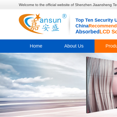
Welcome to the official website of Shenzhen Jiaansheng Te
Top Ten Security U
China
Recommende
Absorbed
LCD S
Home
About Us
Prod