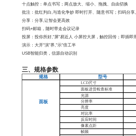
十点触控：单点书写；两点放大、缩小、拖拽、自由切换
批注：批红判白,与造化争妙 即时打开、随意书写；扫码分享
分享：分享,让智会更高效
扫码+邮箱，随时带走会议记录
投屏：投你所好,"屏"易近人 小屏控大屏，触控回传；即插即
演示：大开"演"界,"示"倍工半
USB智能归类，信源自动识别
三、规格参数
规格
型号
LCD尺寸
面板进货检查标准
光源
分辨率
面板
亮度
对比率
反应时间
像素点距
帧频