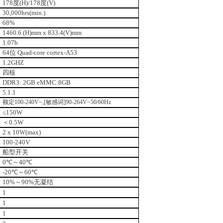
178度(H)/178度(V)
30,000hrs(min.)
68%
1460.6 (H)mm x 833.4(V)mm
1.07b
64位 Quad-core cortex-A53
1.2GHZ
四核
DDR3: 2GB eMMC:8GB
5.1.1
额定100-240V~,[敏感词]90-264V~50/60Hz
≤150W
＜0.5W
2 x 10W(max)
100-240V
船型开关
0℃～40℃
-20℃～60℃
10%～90%无凝结
1
1
1