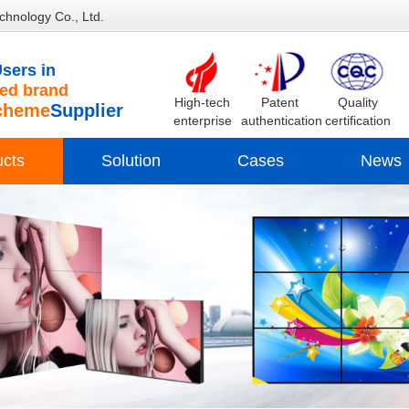
chnology Co., Ltd.
sers in
d brand
High-tech
Patent
Quality
cheme
Supplier
enterprise
authentication
certification
ucts
Solution
Cases
News