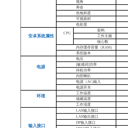
视角
寿命
色饱和度
可视面积
色彩度
架构
CPU
安卓系统属性
工作主频
核心数
内存缓存容量（RAM)
系统版本
电压
[敏感词]功率
电源
待机功率
内部喇叭
电源（AC)输入
电源开关
工作温度
环境
储藏温度
工作湿度
LAN输入接口
LAN输出接口
DP输入接口
输入接口