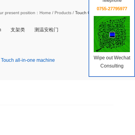
Telephone
0755-27795977
ur present position：
Home
/
Products
/
Touch One Machine
n
支架类
测温安检门
Wipe out Wechat
Touch all-in-one machine
Consulting