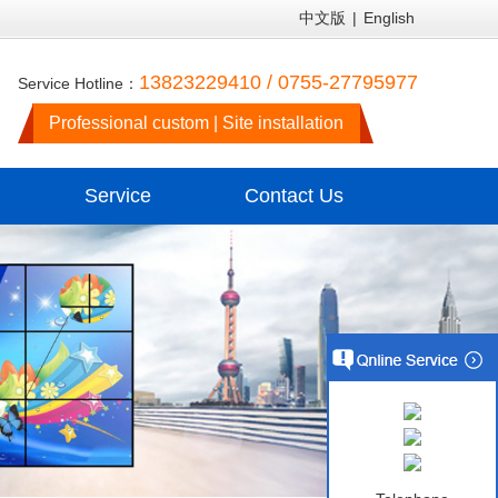
中文版
|
English
13823229410 / 0755-27795977
Service Hotline：
Professional custom | Site installation
Service
Contact Us