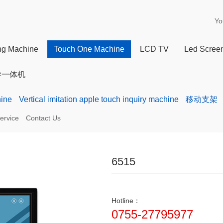
Yo
ing Machine
Touch One Machine
LCD TV
Led Scree
学一体机
ine
Vertical imitation apple touch inquiry machine
移动支架
ervice
Contact Us
6515
Hotline：
0755-27795977