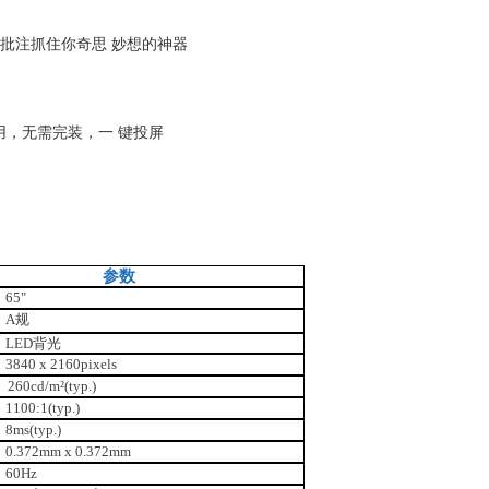
,批注抓住你奇思 妙想的神器
用，无需完装，一 键投屏
参数
65"
A规
LED背光
3840 x 2160pixels
260cd/m²(typ.)
1100:1(typ.)
8ms(typ.)
0.372mm x 0.372mm
60Hz