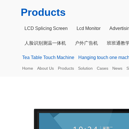
Products
LCD Splicing Screen
Lcd Monitor
Advertis
人脸识别测温一体机
户外广告机
班班通教
Tea Table Touch Machine
Hanging touch one mach
Home
About Us
Products
Solution
Cases
News
S