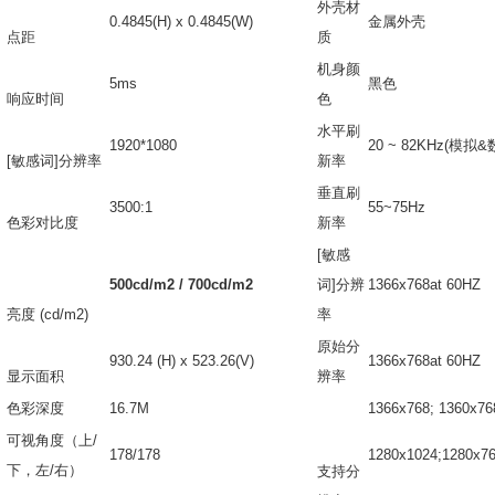
外壳材
0.4845(H) x 0.4845(W)
金属外壳
点距
质
机身颜
5ms
黑色
响应时间
色
水平刷
1920*1080
20 ~ 82KHz(
模拟&
[敏感词]分辨率
新率
垂直刷
3500:1
55~75Hz
色彩对比度
新率
[敏感
500cd/m2 / 700cd/m2
词]分辨
1366x768at 60HZ
亮度 (cd/m2)
率
原始分
930.24 (H) x 523.26(V)
1366x768at 60HZ
显示面积
辨率
色彩深度
16.7M
1366x768; 1360x7
可视角度（上/
178/178
1280x1024;1280x7
下，左/右）
支持分