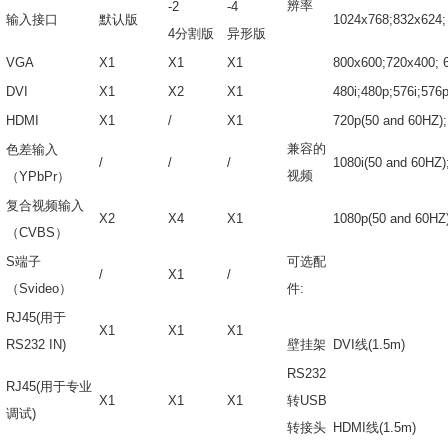
辨率
-2
-4
输入接口
默认版
1024x768;832x624
4分割版
异形版
VGA
X1
X1
X1
800x600;720x400; 
DVI
X1
X2
X1
480i;480p;576i;576p
HDMI
X1
/
X1
720p(50 and 60HZ);
兼容的
色差输入
/
/
/
1080i(50 and 60HZ)
视频
（
YPbPr）
复合视频输入
X2
X4
X1
1080p(50 and 60HZ
（CVBS）
S端子
可选配
/
X1
/
（Svideo）
件:
RJ45(用于
X1
X1
X1
RS232 IN)
壁挂架
DVI线
(1.5m)
RS232
RJ45(用于专业
X1
X1
X1
转USB
调试)
转接头
HDMI
线(1.5m)