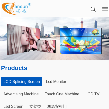
Products
LCD Splicing Screen
Lcd Monitor
Advertising Machine
Touch One Machine
LCD TV
Led Screen
支架类
测温安检门