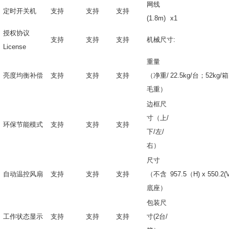
网线
定时开关机
支持
支持
支持
(1.8m)
x1
授权协议
支持
支持
支持
机械尺寸:
License
重量
亮度均衡补偿
支持
支持
支持
（净重
/
22.5kg/
台；52kg/箱
毛重）
边框尺
寸（上/
环保节能模式
支持
支持
支持
下/左/
右）
尺寸
自动温控风扇
支持
支持
支持
（不含
957.5
（H) x 550.2(
底座）
包装尺
工作状态显示
支持
支持
支持
寸(2台/