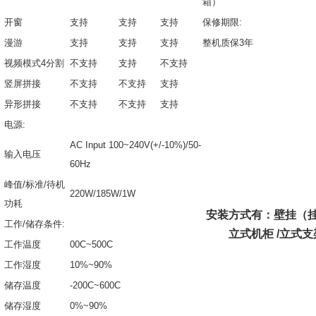
箱）
开窗
支持
支持
支持
保修期限:
漫游
支持
支持
支持
整机质保3年
视频模式4分割
不支持
支持
不支持
竖屏拼接
不支持
不支持
支持
异形拼接
不支持
不支持
支持
电源:
AC Input 100~240V(+/-10%)/50-
输入电压
60Hz
峰值/标准/待机
220W/185W/1W
功耗
安装方式有：壁挂（挂
工作
/储存条件:
立式机柜 /立式支
工作温度
0
0C~500C
工作湿度
10%~90%
储存温度
-20
0C~600C
储存湿度
0%~90%