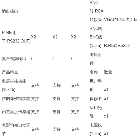
BNC
输出接口
转
RCA
转接头
VGA
转BNC线(1.5m
BNC转
RJ45(用
X2
X2
X2
BNC线
于 RS232 OUT)
(1.5m)
RJ45
转RS232
随机附
复合视频输出
/
/
/
件:
产品特点
名称
数量
多屏拼接功能
用户手
支持
支持
支持
(15x15)
册
x1
防图像残留功能
支持
支持
支持
保修卡
x1
应用光
内置温度传感器
支持
支持
支持
碟
x1
色彩均衡自动调
电源线
支持
支持
支持
节
(1.8m)
x1