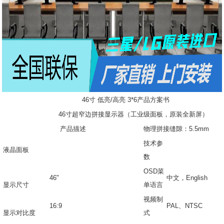
46寸 低亮/高亮 3*6产品方案书
46寸超窄边拼接显示器（工业级面板，原装全新屏）
产品描述
物理拼接缝隙：5.5mm
技术参
液晶面板
数
OSD菜
46"
中文，
English
显示尺寸
单语言
视频制
16:9
PAL
、NTSC
显示对比度
式