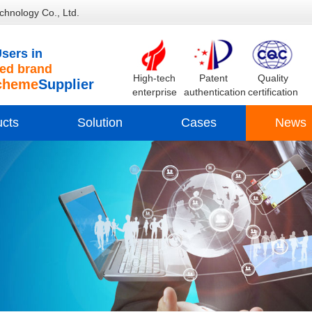
chnology Co., Ltd.
sers in
d brand
High-tech
Patent
Quality
cheme
Supplier
enterprise
authentication
certification
ucts
Solution
Cases
News