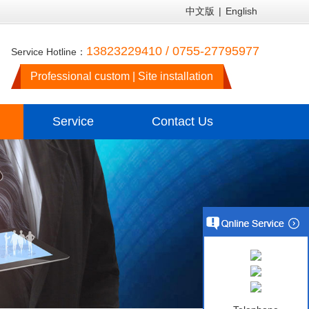
中文版
|
English
13823229410 / 0755-27795977
Service Hotline：
Professional custom | Site installation
Service
Contact Us