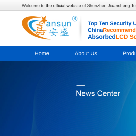
Welcome to the official website of Shenzhen Jiaansheng Te
Top Ten Security U
China
Recommende
Absorbed
LCD S
Home
About Us
Prod