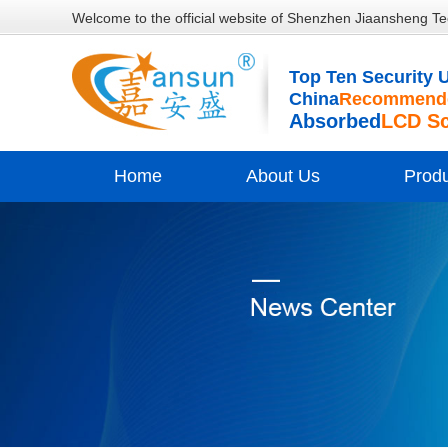
Welcome to the official website of Shenzhen Jiaansheng Te
Top Ten Security U
China
Recommende
Absorbed
LCD S
Home
About Us
Prod