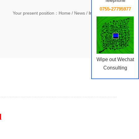
Telephone
0755-27795977
Your present position：
Home
/
News
/
Industry News
Wipe out Wechat
Consulting