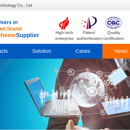
chnology Co., Ltd.
sers in
d brand
High-tech
Patent
Quality
cheme
Supplier
enterprise
authentication
certification
ucts
Solution
Cases
News