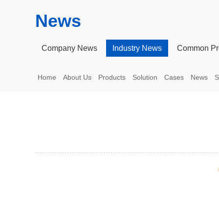
News
Company News
Industry News
Common Pr
Home
About Us
Products
Solution
Cases
News
S