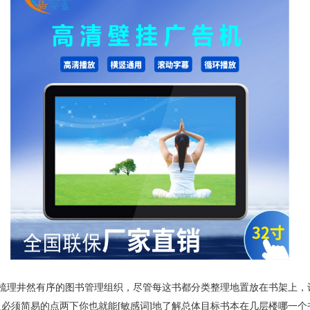
梳理井然有序的图书管理组织，尽管每这书都分类整理地置放在书架上，
必须简易的点两下你也就能[敏感词]地了解总体目标书本在几层楼哪一