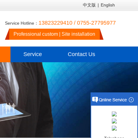
中文版
|
English
13823229410 / 0755-27795977
Service Hotline：
Professional custom | Site installation
Service
Contact Us