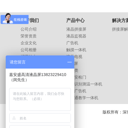
关于我们
产品中心
解决方
公司介绍
液晶拼接屏
拼接屏解
荣誉资质
液晶监视器
企业文化
广告机
公司相册
触摸一体机
招贤纳士
液晶电视
请您留言
LED屏
支架类
嘉安盛高清液晶屏13823229410
测温安检门
（闵先生）
人脸识别测温一体机
户外广告机
班班通教学一体机
版权所有：深